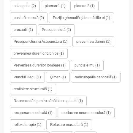
osteopatie
(2)
plaman 1
(1)
plaman 2
(1)
postură corectă
(2)
Poziția ghemuită și beneficiile ei
(1)
precautii
(1)
Presopunctură
(2)
Presopunctura si Acupunctura
(1)
prevenirea durerii
(1)
prevenirea durerilor cronice
(1)
Prevenirea durerilor lombare
(1)
punctele mu
(1)
Punctul Hegu
(1)
Qimen
(1)
radiculopatie cervicală
(1)
realiniere structurală
(1)
Recomandări pentru sănătatea spatelui
(1)
recuperare medicală
(1)
reeducare neuromusculară
(1)
reflexoterapie
(1)
Relaxare musculară
(1)