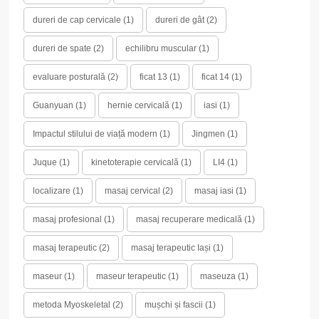
dureri de cap cervicale
(1)
dureri de gât
(2)
dureri de spate
(2)
echilibru muscular
(1)
evaluare posturală
(2)
ficat 13
(1)
ficat 14
(1)
Guanyuan
(1)
hernie cervicală
(1)
iasi
(1)
Impactul stilului de viață modern
(1)
Jingmen
(1)
Juque
(1)
kinetoterapie cervicală
(1)
LI4
(1)
localizare
(1)
masaj cervical
(2)
masaj iasi
(1)
masaj profesional
(1)
masaj recuperare medicală
(1)
masaj terapeutic
(2)
masaj terapeutic Iași
(1)
maseur
(1)
maseur terapeutic
(1)
maseuza
(1)
metoda Myoskeletal
(2)
mușchi și fascii
(1)