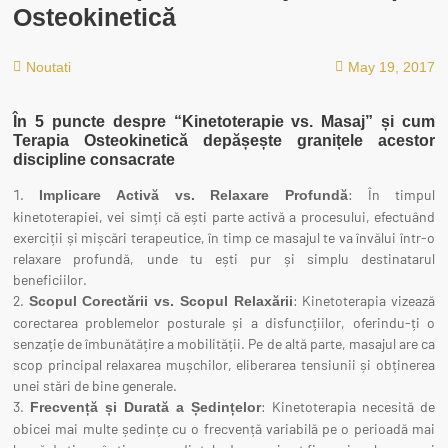
Osteokinetică
Noutati
May 19, 2017
În 5 puncte despre “Kinetoterapie vs. Masaj” și cum
Terapia Osteokinetică depășește granițele acestor
discipline consacrate
: În timpul
Implicare Activă vs. Relaxare Profundă
kinetoterapiei, vei simți că ești parte activă a procesului, efectuând
exerciții și mișcări terapeutice, în timp ce masajul te va învălui într-o
relaxare profundă, unde tu ești pur și simplu destinatarul
beneficiilor.
: Kinetoterapia vizează
Scopul Corectării vs. Scopul Relaxării
corectarea problemelor posturale și a disfuncțiilor, oferindu-ți o
senzație de îmbunătățire a mobilității. Pe de altă parte, masajul are ca
scop principal relaxarea mușchilor, eliberarea tensiunii și obținerea
unei stări de bine generale.
: Kinetoterapia necesită de
Frecvență și Durată a Ședințelor
obicei mai multe ședințe cu o frecvență variabilă pe o perioadă mai