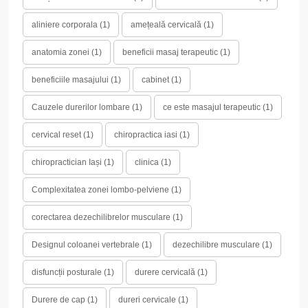
aliniere corporala
(1)
amețeală cervicală
(1)
anatomia zonei
(1)
beneficii masaj terapeutic
(1)
beneficiile masajului
(1)
cabinet
(1)
Cauzele durerilor lombare
(1)
ce este masajul terapeutic
(1)
cervical reset
(1)
chiropractica iasi
(1)
chiropractician Iași
(1)
clinica
(1)
Complexitatea zonei lombo-pelviene
(1)
corectarea dezechilibrelor musculare
(1)
Designul coloanei vertebrale
(1)
dezechilibre musculare
(1)
disfuncții posturale
(1)
durere cervicală
(1)
Durere de cap
(1)
dureri cervicale
(1)