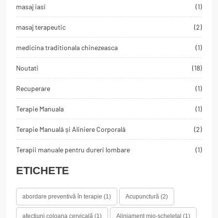
masaj iasi
(1)
masaj terapeutic
(2)
medicina traditionala chinezeasca
(1)
Noutati
(18)
Recuperare
(1)
Terapie Manuala
(1)
Terapie Manuală și Aliniere Corporală
(2)
Terapii manuale pentru dureri lombare
(1)
ETICHETE
abordare preventivă în terapie
(1)
Acupunctură
(2)
afecțiuni coloana cervicală
(1)
Aliniament mio-scheletal
(1)