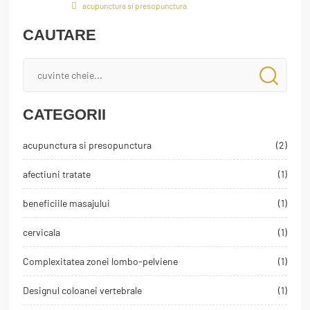
acupunctura si presopunctura
CAUTARE
CATEGORII
acupunctura si presopunctura
(2)
afectiuni tratate
(1)
beneficiile masajului
(1)
cervicala
(1)
Complexitatea zonei lombo-pelviene
(1)
Designul coloanei vertebrale
(1)