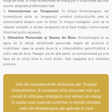
lungă de timp, în timp ce ședințele de masaj pot fi ocazionale sau mai
scurte, adaptate preferințelor tale.
: În timpul kinetoterapiei, vei
Interacțiunea cu Terapeutul
interacționa activ cu terapeutul, urmând instrucțiunile sale și
comunicând despre cum te simți. În timpul masajului, poți să te
relaxezi complet și să lași terapeutul să-și facă magia, comunicarea
fiind mai puțin necesară.
: Kinetoterapia te va
Obiective Personale și Starea de Bine
ajuta să îți atingi obiectivele personale legate de postură și
mobilitate, ceea ce poate duce la o îmbunătățire semnificativă a
stării tale de bine. Masajul, pe de altă parte, se concentrează pe a te
face să te simți bine în mod direct, fără neapărat a-ți schimba
postura.
Una din caracteristicile distinctive ale Terapiei
Osteokinetice, în contextul celor discutate mai sus,
constă în utilizarea strategică unor tehnici de masaj
în cadrul unor exerciții corective și mișcări similare
celor din kinetoterapie dar aplicate în mod