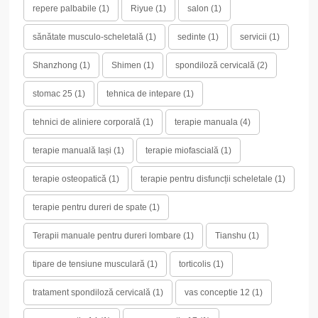
repere palbabile
(1)
Riyue
(1)
salon
(1)
sănătate musculo-scheletală
(1)
sedinte
(1)
servicii
(1)
Shanzhong
(1)
Shimen
(1)
spondiloză cervicală
(2)
stomac 25
(1)
tehnica de intepare
(1)
tehnici de aliniere corporală
(1)
terapie manuala
(4)
terapie manuală Iași
(1)
terapie miofascială
(1)
terapie osteopatică
(1)
terapie pentru disfuncții scheletale
(1)
terapie pentru dureri de spate
(1)
Terapii manuale pentru dureri lombare
(1)
Tianshu
(1)
tipare de tensiune musculară
(1)
torticolis
(1)
tratament spondiloză cervicală
(1)
vas conceptie 12
(1)