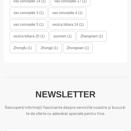
vas conceptie 14
(1)
vas conceptie 17
(1)
vas conceptie 3
(1)
vas conceptie 4
(1)
vas conceptie 5
(1)
vezica biliara 24
(1)
vezica biliara 25
(1)
yunmen
(1)
Zhangmen
(1)
Zhongfu
(1)
Zhongji
(1)
Zhongwan
(1)
NEWSLETTER
Descoperă informații fascinante despre serviciile noastre și bucură-
te de oferte cu adevărat speciale pentru tine.