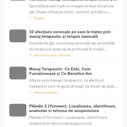
kinetoterapie
Spondiloza cervicală nu înseamnă doar durere de
gât. Poate influența nervii, somnul, echilibrul,
munca și calitatea vieții, dar recuperarea corectă
Noutati
poate schimba mult evoluția.
10 afecțiuni cervicale pe care le tratez prin
masaj terapeutic și terapie manuală
Durerile de gât, tensiunea cervicală sau amorțelile
din brațe pot avea cauze profunde la nivelul
coloanei cervicale. Află ce afecțiuni pot fi
afectiuni tratate
,
cervicala
ameliorate prin masaj terapeutic și terapie
manuală și cum te pot ajuta aceste metode
Masaj Terapeutic: Ce Este, Cum
naturale să eviți medicamentele sau intervențiile
Funcționează și Ce Beneficii Are
invazive.
Află ce este masajul terapeutic, ce afecțiuni
tratează și cum te ajută să scapi de dureri de spate,
gât sau picioare prin tehnici validate medical.
masaj terapeutic
Plămân 2 (Yunmen): Localizarea, identificare,
anatomie si tehnica de acupunctura
Plămân 2 (Yunmen): Localizarea, identificare,
anatomie si tehnica de acupunctură