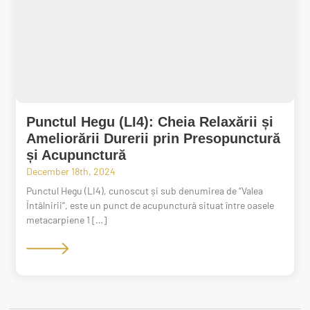
Punctul Hegu (LI4): Cheia Relaxării și
Ameliorării Durerii prin Presopunctură
și Acupunctură
December 18th, 2024
Punctul Hegu (LI4), cunoscut și sub denumirea de “Valea
Întâlnirii”, este un punct de acupunctură situat între oasele
metacarpiene 1 […]