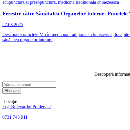
acupunctura si presopunctura
,
medicina traditionala chinezeasca
Ferestre către Sănătatea Organelor Interne: Punctel
27.03.2025
Descoperă punctele Mu în medicina tradițională chinezească, locațiile l
sănătatea organelor interne!
Descoperă informații
Locație
Iași, Bulevardul Poitiers, 2
0731 745 911