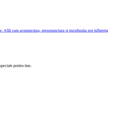
tice. Află cum acupunctura, presopunctura și moxibustia pot influența
speciale pentru tine.