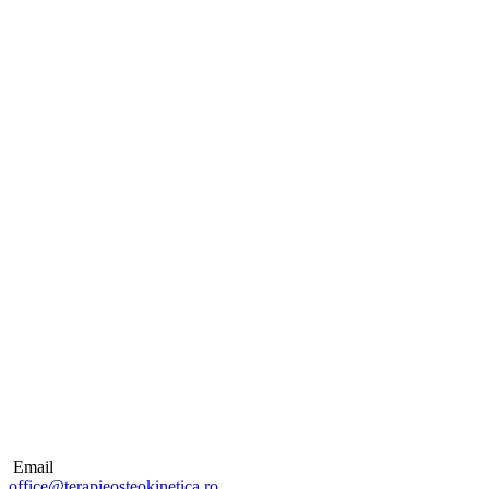
Email
office@terapieosteokinetica.ro