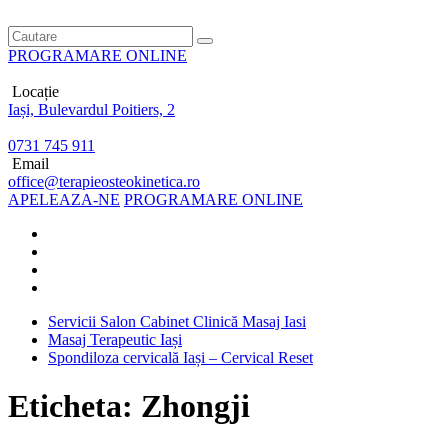
PROGRAMARE ONLINE
Locație
Iași, Bulevardul Poitiers, 2
0731 745 911
Email
office@terapieosteokinetica.ro
APELEAZA-NE
PROGRAMARE ONLINE
Servicii Salon Cabinet Clinică Masaj Iasi
Masaj Terapeutic Iași
Spondiloza cervicală Iași – Cervical Reset
Eticheta: Zhongji