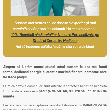
Suntem aici pentru cei ce doresc o experiență mai
specială decât practica obișnuită în aceste domenii:
100+ Beneficii ale Serviciilor Noastre Personalizate pe
Studii și Cercetări Medicale
Hai să începem călătoria către starea ta de bine!
Alegem să lucrăm numai atunci când suntem în cea mai bună
formă, dedicând energie și atenție maximă fiecărei persoane care
ne trece pragul.
Știm că nevoile oamenilor sunt diferite iar efectele benefice necesită
timp și de aceea avem
ședințe de 50, 60, 90, 120 sau chiar 140 de
minute
.
Fiecare serviciu se adaptează nevoilor tale unice, cu
beneficii ce se