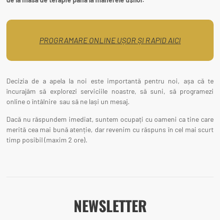
PROGRAMARE ONLINE UȘOR ȘI RAPID AICI
Decizia de a apela la noi este importantă pentru noi, așa că te
încurajăm să explorezi serviciile noastre, să suni, să programezi
online o întâlnire sau să ne lași un mesaj.
Dacă nu răspundem imediat, suntem ocupați cu oameni ca tine care
merită cea mai bună atenție, dar revenim cu răspuns în cel mai scurt
timp posibil (maxim 2 ore).
NEWSLETTER