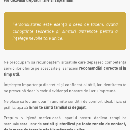
vor dezvălui treptat în zile și săptămâni.
Personalizarea este esența a ceea ce facem, având
cunoștințe teoretice și simțuri antrenate pentru a
înțelege nevoile tale unice.
Ne preocupăm să recunoaștem situațiile care depășesc competența
serviciilor oferite pe acest site și să facem
recomandări corecte și în
timp util
.
Înțelegem importanța discreției și confidențialității, iar identitatea ta
ne preocupă doar în cadrul evidenței noastre de lucru împreună.
Ne place să lucrăm doar în anumite condiții de comfort ideal, fizic și
psihic, așa că
la noi te simți familial și degajat.
Prețuim o igienă meticuloasă, spațiul nostru dedicat terapiilor
manuale este ușor de
aerisit și sterilizat pe toate zonele de contact,
de la masa de terapie până la mânerele ușilor.