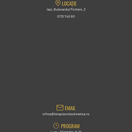
LOCAȚIE
Iași, Bulevardul Poitiers, 2
0731 745 911
EMAIL
office@terapieosteokinetica.ro
PROGRAM
Luni - Sâmbăta: 9-21