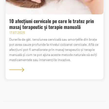
10 afecțiuni cervicale pe care le tratez prin
masaj terapeutic și terapie manuală
17.07.2025
Durerile de gât, tensiunea cervicală sau amorțelile din brațe
pot avea cauze profunde la nivelul coloanei cervicale. Află ce
afecțiuni pot fi ameliorate prin masaj terapeutic și terapie
manuală și cum te pot ajuta aceste metode naturale să eviți
medicamentele sau intervențiile invazive.