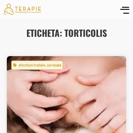
ETICHETA: TORTICOLIS
afectiuni tratate
,
cervicala