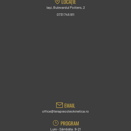
LOCAȚIE
Iași, Bulevardul Poitiers, 2
0731 745 911
EMAIL
office@terapieosteokinetica.ro
PROGRAM
Luni - Sâmbăta: 9-21