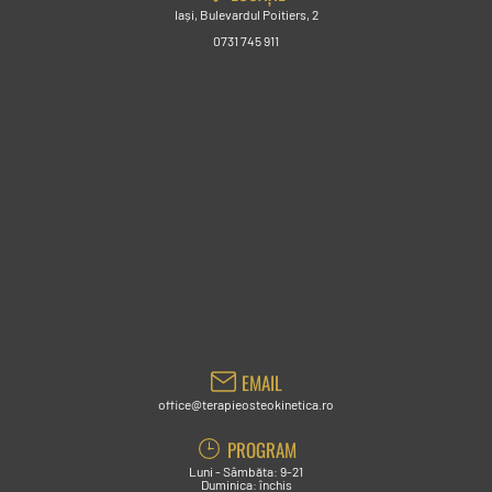
Iași, Bulevardul Poitiers, 2
0731 745 911
EMAIL
office@terapieosteokinetica.ro
PROGRAM
Luni - Sâmbăta: 9-21
Duminica: închis