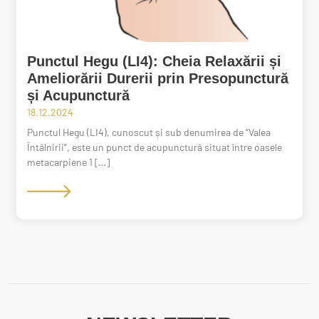
Punctul Hegu (LI4): Cheia Relaxării și
Ameliorării Durerii prin Presopunctură
și Acupunctură
18.12.2024
Punctul Hegu (LI4), cunoscut și sub denumirea de “Valea
Întâlnirii”, este un punct de acupunctură situat între oasele
metacarpiene 1 […]