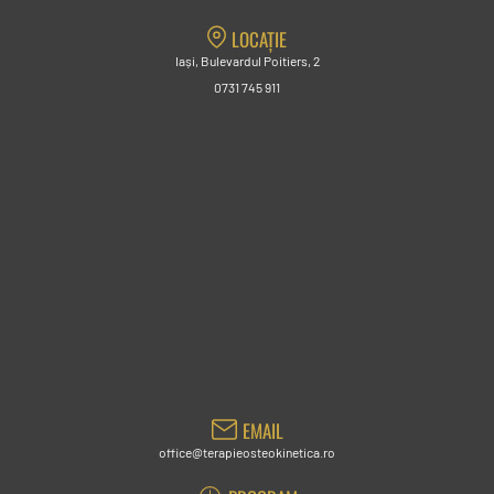
LOCAȚIE
Iași, Bulevardul Poitiers, 2
0731 745 911
EMAIL
office@terapieosteokinetica.ro